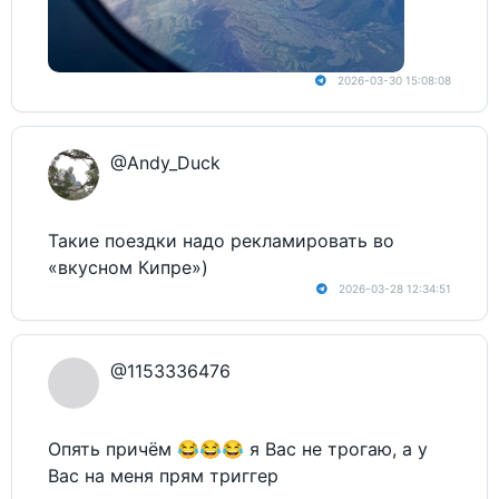
2026-03-30 15:08:08
@Andy_Duck
Такие поездки надо рекламировать во
«вкусном Кипре»)
2026-03-28 12:34:51
@1153336476
Опять причём 😂😂😂 я Вас не трогаю, а у
Вас на меня прям триггер