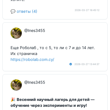
2026-03-27 16:45:12
💬 ответы (4)
@Ines3455
Еще Роболаб , то с 5, то ли с 7 и до 14 лет.
Их страничка
https://robolab.com.cy/
2026-03-27 13:44:37
@Ines3455
🎉
Весенний научный лагерь для детей —
обучение через эксперименты и игру!