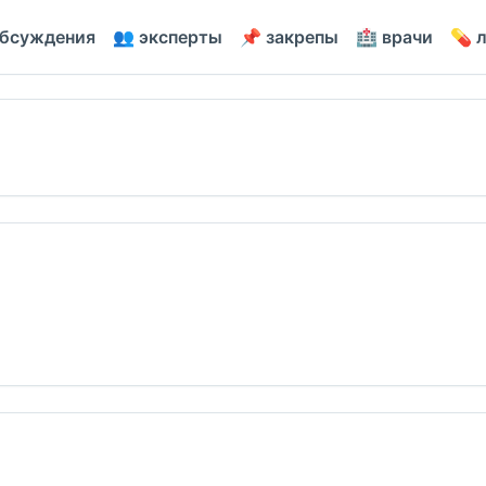
обсуждения
👥 эксперты
📌 закрепы
🏥 врачи
💊 