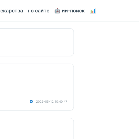
лекарства
ℹ️ о сайте
🤖 ии-поиск
📊
2026-05-12 10:40:47