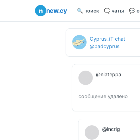
new.cy
🔍 поиск
🗨️ чаты
💬 
Cyprus_iT chat
@badcyprus
@niateppa
сообщение удалено
@incrig