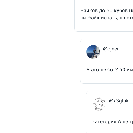
Байков до 50 кубов н
питбайк искать, но э
@djeer
А это не бот? 50 и
@x3gluk
категория А не 