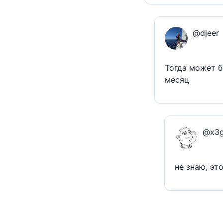
@djeer
Тогда может б
месяц
@x3g
не знаю, эт