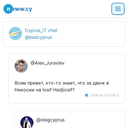
new.cy
Cyprus_iT chat
@badcyprus
@Alex_Juravlev
Всем привет, кто-то знает, что за движ в
Никосии на Iosif Hadjiosif?
2026-05-10 13:35:11
@olegcyprus