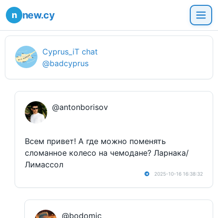
new.cy
Cyprus_iT chat
@badcyprus
@antonborisov
Всем привет! А где можно поменять
сломанное колесо на чемодане? Ларнака/
Лимассол
2025-10-16 16:38:32
@bodomic