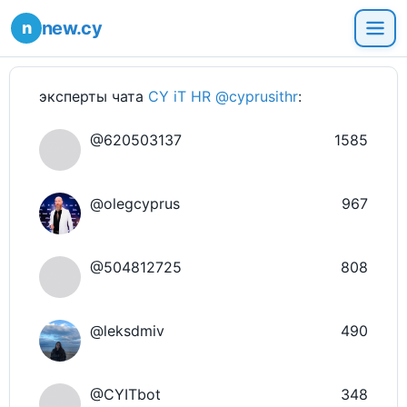
new.cy
эксперты чата
CY iT HR @cyprusithr
:
@620503137
1585
@olegcyprus
967
@504812725
808
@leksdmiv
490
@CYITbot
348