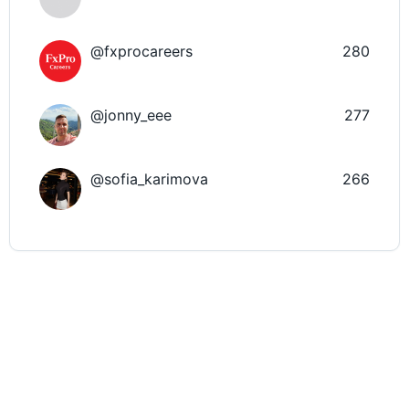
@fxprocareers
280
@jonny_eee
277
@sofia_karimova
266