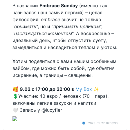
В названии
Embrace Sunday
(именно так
назывался наш самый первый) – целая
философия:
embrace
значит не только
"
обнимать
", но и "
принимать целиком
",
"
наслаждаться моментом
". А воскресенье –
идеальный день, чтобы отпустить суету,
замедлиться и насладиться теплом и уютом.
Хотим поделиться с вами нашим особенным
вайбом, где можно быть собой, где объятия
искренние, а границы – священны.
🥰
9.02 с 17:00 до 22:00 в
My Box ✨
💲Участие: 40 евро / человек (70 – пара),
включены легкие закуски и напитки
🤍 Запись у @lucyfier
2025-01-27 16:03:30