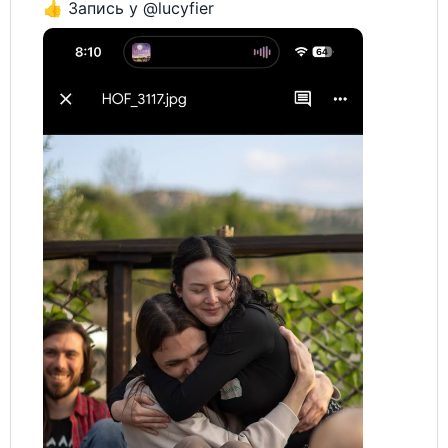
👍 Запись у @lucyfier