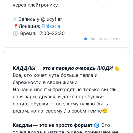
через плейтронику.
✉️Запись у @lucyfier
📍Локация:
Finikaria
🕔 Время: 17:00–22:30
2025-04-27 21:42:17
КАДДЛЫ — это в первую очередь ЛЮДИ
🫰
Все, кто хочет чуть больше тепла и
бережности в своей жизни.
На наши ивенты приходят не только синглы,
но и пары, друзья, и даже воробушки-
социофобушки — все, кому важно быть
рядом, но по-своему / в своём темпе😴
Каддлы — это не просто формат
🌀 Это
точка входа в мягкое, живое, принимающее