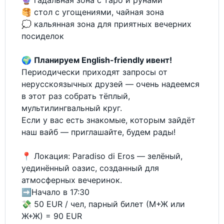
🔮 гадальная зона с таро и рунами
🥞 стол с угощениями, чайная зона
💭 кальянная зона для приятных вечерних
посиделок
🌍
Планируем English-friendly ивент!
Периодически приходят запросы от
нерусскоязычных друзей — очень надеемся
в этот раз собрать тёплый,
мультилингвальный круг.
Если у вас есть знакомые, которым зайдёт
наш вайб — приглашайте, будем рады!
📍 Локация: Paradiso di Eros — зелёный,
уединённый оазис, созданный для
атмосферных вечеринок.
➡️Начало в 17:30
💸 50 EUR / чел, парный билет (М+Ж или
Ж+Ж) = 90 EUR