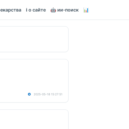
лекарства
ℹ️ о сайте
🤖 ии-поиск
📊
2025-05-18 15:27:51