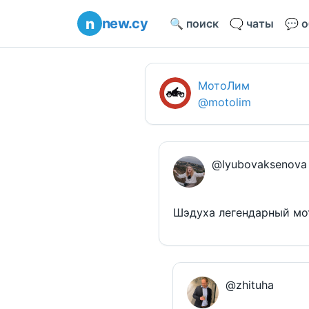
new.cy
🔍 поиск
🗨️ чаты
💬 
МотоЛим
@motolim
@lyubovaksenova
Шэдуха легендарный мот
@zhituha