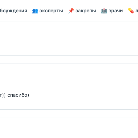
обсуждения
👥 эксперты
📌 закрепы
🏥 врачи
💊 
)) спасибо)