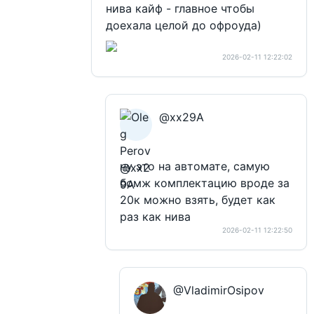
нива кайф - главное чтобы
доехала целой до офроуда)
2026-02-11 12:22:02
@xx29A
ну это на автомате, самую
бомж комплектацию вроде за
20к можно взять, будет как
раз как нива
2026-02-11 12:22:50
@VladimirOsipov