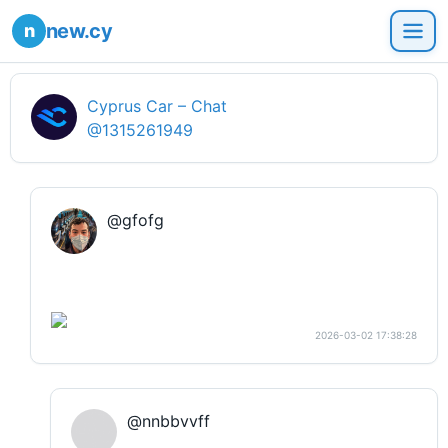
new.cy
Cyprus Car – Chat
@1315261949
@gfofg
2026-03-02 17:38:28
@nnbbvvff