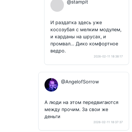
@stampit
И раздатка здесь уже
косозубая с мелким модулем,
и карданы на шрусах, и
промвал… Дико комфортное
ведро.
2026-02-11 18:38:17
@AngelofSorrow
А люди на этом передвигаются
между прочим. За свои же
деньги
2026-02-11 18:37:37