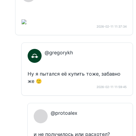
2026-02-11 11:37:34
@gregorykh
Ну я пытался её купить тоже, забавно
же 🙂
2026-02-11 11:59:45
@protoalex
и не получилось или расхотел?