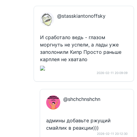
@stasskiantonoffsky
И сработало ведь - глазом
моргнуть не успели, а лады уже
заполонили Кипр Просто раньше
карплея не хватало
2026-02-11 20:09:09
@shchchnshchn
админы добавьте ржущий
смайлик в реакции)))
2026-02-11 20:12:30