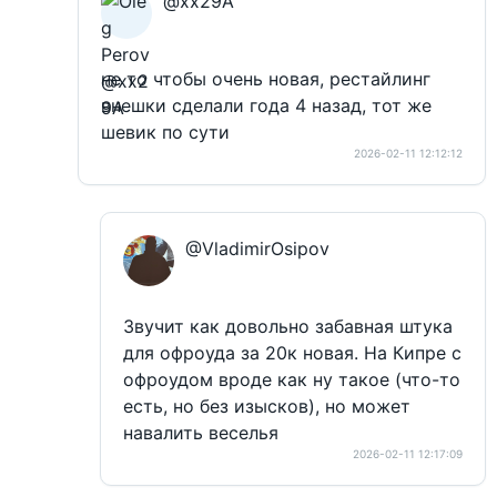
@xx29A
не то чтобы очень новая, рестайлинг
внешки сделали года 4 назад, тот же
шевик по сути
2026-02-11 12:12:12
@VladimirOsipov
Звучит как довольно забавная штука
для офроуда за 20к новая. На Кипре с
офроудом вроде как ну такое (что-то
есть, но без изысков), но может
навалить веселья
2026-02-11 12:17:09