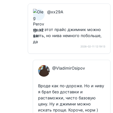
@xx29A
ну за этот прайс джимник можно
взять, но нива немного побольше,
да
2026-02-11 12:19:13
@VladimirOsipov
Вроде как по-дороже. Но и ниву
я брал без доставки и
растаможки, чисто базовую
цену. Ну и джимни можно
искать проще. Короче, норм )