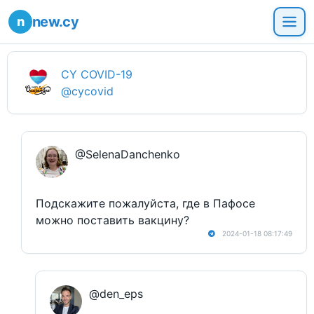
new.cy
CY COVID-19
@cycovid
@SelenaDanchenko
Подскажите пожалуйста, где в Пафосе
можно поставить вакцину?
2024-01-18 08:17:49
@den_eps